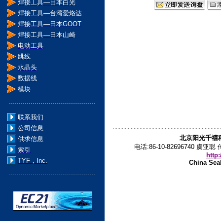
焊接工具―日本白光
焊接工具―台湾爱烙达
焊接工具―日本GOOT
焊接工具―日本山崎
电动工具
跳线
水晶头
数据线
模块
联系我们
公司信息
北京阳光千禧
供求信息
电话:86-10-82696740 虞亚
索引
http
TYF，Inc.
China Seal