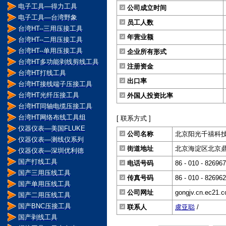
电子工具―得力工具
公司成立时间
电子工具―台湾野象
员工人数
台湾HT--三用压接工具
年营业额
台湾HT--二用压接工具
台湾HT--单用压接工具
企业所有形式
台湾HT多功能剥线剪线工具
注册资金
台湾HT打线工具
出口率
台湾HT接线端子压接工具
台湾HT光纤压接工具
外国人投资比率
台湾HT同轴电缆压接工具
台湾HT网络布线工具组
[ 联系方式 ]
仪器仪表―美国FLUKE
公司名称
北京阳光千禧科
仪器仪表―测线仪系列
街道地址
北京海淀区北京鼎好
仪器仪表―深圳优利德
国产打线工具
电话号码
86 - 010 - 82696
国产三用压线工具
传真号码
86 - 010 - 82696
国产单用压线工具
公司网址
gongjv.cn.ec21.
国产二用压线工具
国产BNC压接工具
联系人
虞亚聪
/
国产剥线工具